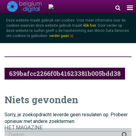
Deze website maakt gebruik van cookies. Voor meer informatie over de
cookies waarvan deze website gebruik maakt
klik hier
.
Door verder op
deze website te surfen geeft u de toestemming aan Minoc Data Services
om cookies te gebruiken.
verder gaan
0 zoekresultaten voor:
639bafcc2266f0b41623381b005bdd38
Niets gevonden
Sorry, je zoekopdracht leverde geen resulaten op. Probeer
opnieuw met andere zoektermen.
HET MAGAZINE