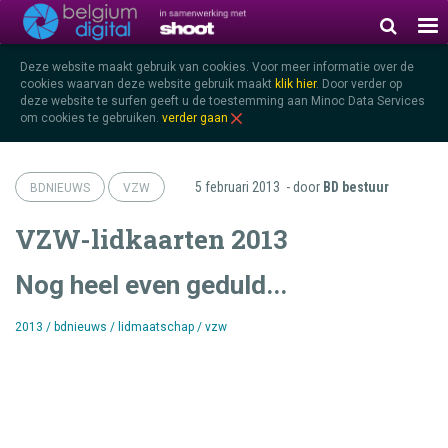
Deze website maakt gebruik van cookies. Voor meer informatie over de
cookies waarvan deze website gebruik maakt
klik hier
.
Door verder op
deze website te surfen geeft u de toestemming aan Minoc Data Services
om cookies te gebruiken.
verder gaan
5 februari 2013
- door
BD bestuur
BDNIEUWS
VZW
VZW-lidkaarten 2013
Nog heel even geduld...
2013
/
bdnieuws
/
lidmaatschap
/
vzw