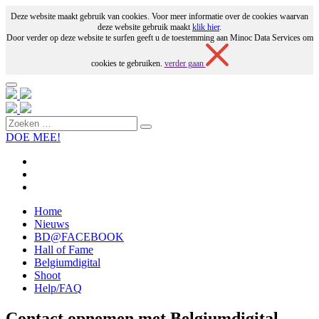
Deze website maakt gebruik van cookies. Voor meer informatie over de cookies waarvan
deze website gebruik maakt
klik hier
.
Door verder op deze website te surfen geeft u de toestemming aan Minoc Data Services om
cookies te gebruiken.
verder gaan
DOE MEE!
Home
Nieuws
BD@FACEBOOK
Hall of Fame
Belgiumdigital
Shoot
Help/FAQ
Contact opnemen met Belgiumdigital