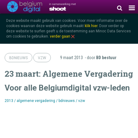
Deze website maakt gebruik van cookies. Voor meer informatie over de
cookies waarvan deze website gebruik maakt
klik hier
.
Door verder op
deze website te surfen geeft u de toestemming aan Minoc Data Services
om cookies te gebruiken.
verder gaan
9 maart 2013
- door
BD bestuur
BDNIEUWS
VZW
23 maart: Algemene Vergadering
Voor alle Belgiumdigital vzw-leden
2013
/
algemene vergadering
/
bdnieuws
/
vzw