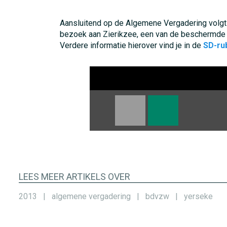
Aansluitend op de Algemene Vergadering volgt
bezoek aan Zierikzee, een van de beschermde 
Verdere informatie hierover vind je in de
SD-ru
LEES MEER ARTIKELS OVER
2013
|
algemene vergadering
|
bdvzw
|
yerseke