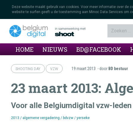
Deze website maakt gebruik van cookies. Voor meer informatie over de 
website te surfen geeft u de toestemming aan Minoc Data Services om co
HOME
NIEUWS
BD@FACEBOOK
19 maart 2013
- door
BD bestuur
SHOOTING DAY
VZW
23 maart 2013: Al
Voor alle Belgiumdigital vzw-leden
2013
/
algemene vergadering
/
bdvzw
/
yerseke