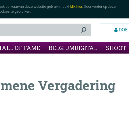
cookies waarvan deze website gebruik maakt
klik hier
.
Door verder op deze
okies te gebruiken.
DOE 
HALL OF FAME
BELGIUMDIGITAL
SHOOT
gemene Vergadering