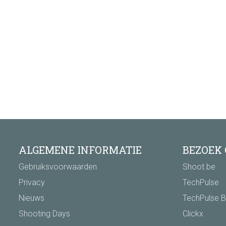
ALGEMENE INFORMATIE
BEZOEK
Gebruiksvoorwaarden
Shoot.be
Privacy
TechPulse
Nieuws
TechPulse B
Shooting Days
Clickx