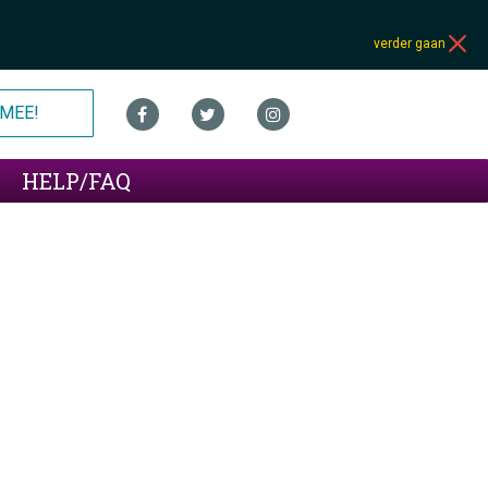
verder gaan
MEE!
HELP/FAQ