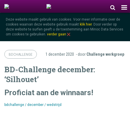
Deze website maakt gebruik van cookies. Voor meer informatie over de
cookies waarvan deze website gebruik maakt
klik hier
.
Door verder op
deze website te surfen geeft u de toestemming aan Minoc Data Services
om cookies te gebruiken.
verder gaan
1 december 2020
- door
Challenge werkgroep
BDCHALLENGE
BD-Challenge december:
‘Silhouet’
Proficiat aan de winnaars!
bdchallenge
/
december
/
wedstrijd