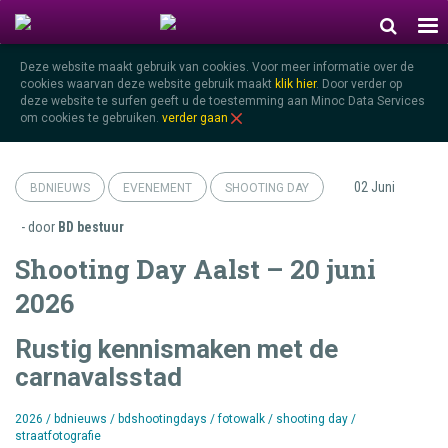
Deze website maakt gebruik van cookies. Voor meer informatie over de
cookies waarvan deze website gebruik maakt
klik hier
.
Door verder op
deze website te surfen geeft u de toestemming aan Minoc Data Services
om cookies te gebruiken.
verder gaan
02 Juni
BDNIEUWS
EVENEMENT
SHOOTING DAY
- door
BD bestuur
Shooting Day Aalst – 20 juni
2026
Rustig kennismaken met de
carnavalsstad
2026
/
bdnieuws
/
bdshootingdays
/
fotowalk
/
shooting day
/
straatfotografie